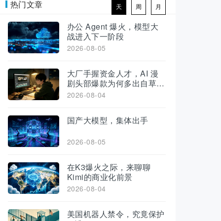
热门文章
天
周
月
办公 Agent 爆火，模型大
战进入下一阶段
2026-08-05
大厂手握资金人才，AI 漫
剧头部爆款为何多出自草
根？
2026-08-04
国产大模型，集体出手
2026-08-05
在K3爆火之际，来聊聊
Kimi的商业化前景
2026-08-04
美国机器人禁令，究竟保护