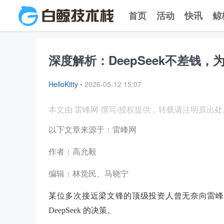
首页
活动
快讯
鲸
深度解析：DeepSeek不差钱，
HelloKitty
•
2026-05-12 15:07
本文由 雷峰网 撰写/授权提供，转载请注明原出处
以下文章来源于：雷峰网
作者：高允毅
编辑：林觉民、马晓宁
某位多次接近梁文锋的顶级投资人曾无奈向雷峰
DeepSeek 的决策。