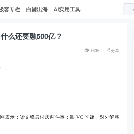
极客专栏
白鲸出海
AI实用工具
为什么还要融500亿？
1636
分享
。
网表示：梁文锋最讨厌两件事：跟 VC 吃饭，对外解释