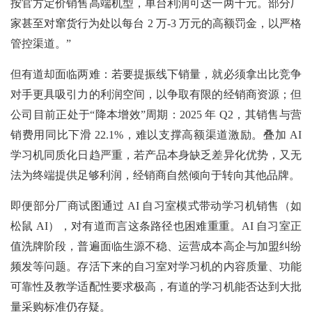
按官方定价销售高端机型，单台利润可达一两千元。部分厂
家甚至对窜货行为处以每台 2 万-3 万元的高额罚金，以严格
管控渠道。”
但有道却面临两难：若要提振线下销量，就必须拿出比竞争
对手更具吸引力的利润空间，以争取有限的经销商资源；但
公司目前正处于“降本增效”周期：2025 年 Q2，其销售与营
销费用同比下滑 22.1%，难以支撑高额渠道激励。叠加 AI
学习机同质化日趋严重，若产品本身缺乏差异化优势，又无
法为终端提供足够利润，经销商自然倾向于转向其他品牌。
即便部分厂商试图通过 AI 自习室模式带动学习机销售（如
松鼠 AI），对有道而言这条路径也困难重重。AI 自习室正
值洗牌阶段，普遍面临生源不稳、运营成本高企与加盟纠纷
频发等问题。存活下来的自习室对学习机的内容质量、功能
可靠性及教学适配性要求极高，有道的学习机能否达到大批
量采购标准仍存疑。