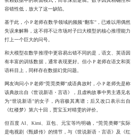
依赖数据中的表面模式，而非深层逻辑。数学因其精确性和
容错性低，放大了这一缺陷。
基于此，小 P 老师在数学领域的频频“翻车”，已难以用偶然
失误来解释，这不得不让市场对子曰大模型的核心推理能力
打上一个巨大的问号。
和大模型在数学推理中更容易出错不同的是，语文、英语因
有丰富的训练数据，通常表现更好。但小 P 老师在语文和英
语科目上，同样存在数据幻觉问题。
网友询问小 P 老师“莞莞类卿”成语典故时，小 P 老师先是称
该典故出自《世说新语・言语》，且虚构故事中男主遇见名
为“世说新语”的女子，内容极其离谱；后又改口表示出自
《红楼梦》第六十回，贾宝玉对晴雯的评价。
但百度 AI、Kimi、豆包、元宝等均明确，“莞莞类卿”实际
是电视剧《甄嬛传》的情节，与《世说新语・言语》及《红