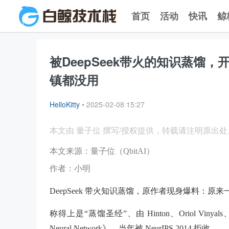
首页
活动
快讯
鲸
被DeepSeek带火的知识蒸馏，开
镇都没用
HelloKitty
•
2025-02-08 15:27
本文由 量子位 撰写/授权提供，转载请注明原出处
本文来源：量子位（QbitAI）
作者：小明
DeepSeek 带火知识蒸馏，原作者现身爆料：原
称得上是“蒸馏圣经”、由 Hinton、Oriol Vinyals、Jef
Neural Network》，当年被 NeurIPS 2014 拒收。